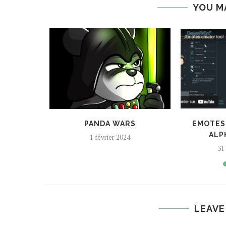
YOU M
MOTES
PANDA WARS
EMOTES
ALP
1 février 2024
31
LEAVE