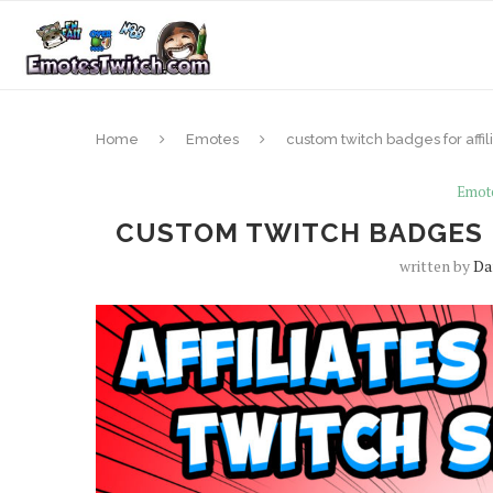
Home
Emotes
custom twitch badges for affil
Emot
CUSTOM TWITCH BADGES F
written by
D