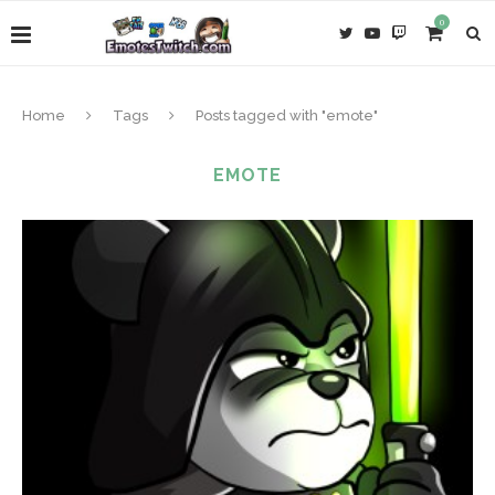
0
Home
Tags
Posts tagged with "emote"
EMOTE