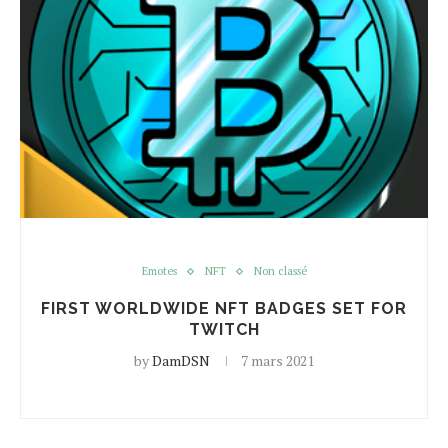
Emotes
NFT
Non classé
FIRST WORLDWIDE NFT BADGES SET FOR
TWITCH
by
DamDSN
7 mars 2021