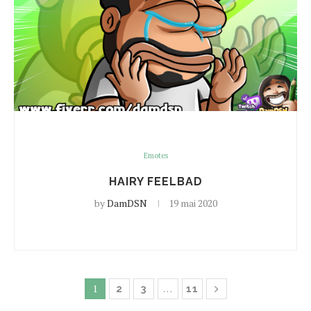
Emotes
HAIRY FEELBAD
by
DamDSN
19 mai 2020
1
…
2
3
11