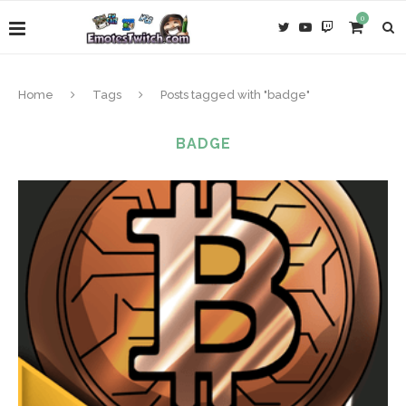
0
Home
Tags
Posts tagged with "badge"
BADGE