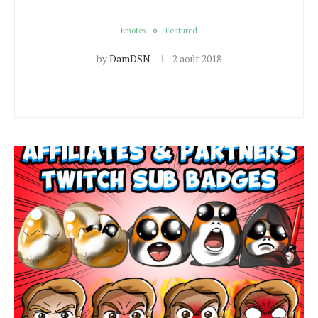
Emotes
Featured
by
DamDSN
2 août 2018