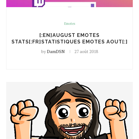
Emotes
[:EN]AUGUST EMOTES
STATS[:FR]STATISTIQUES EMOTES AOUT[:]
by
DamDSN
27 août 2018