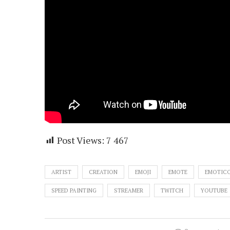
Post Views:
7 467
ARTIST
CREATION
EMOJI
EMOTE
EMOTIC
SPEED PAINTING
STREAMER
TWITCH
YOUTUBE