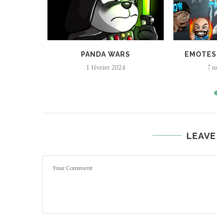
EMOTES
PANDA WARS
EMOTES
1 février 2024
7 n
LEAVE