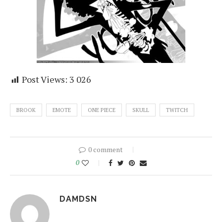
Post Views:
3 026
BROOK
EMOTE
ONE PIECE
SKULL
TWITCH
0 comment
0
DAMDSN