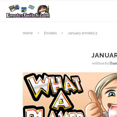
Home
Emotes
January emotes 3
JANUAR
written by
Da