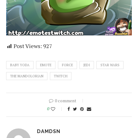
Post Views:
927
BABY YODA
EMOTE
FORCE
JEDI
STAR WARS
THE MANDOLORIAN
TWITCH
0 comment
0
DAMDSN