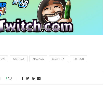
CON
GOTAGA
MAGHLA
MCKY_TV
TWITCH
1