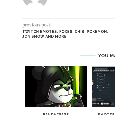
previous post
TWITCH EMOTES: FOXES, CHIBI POKEMON,
JON SNOW AND MORE
YOU M
MOTES
PANDA WARS
EMOTES