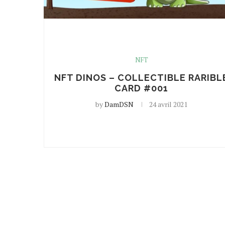
NFT
NFT DINOS – COLLECTIBLE RARIBL
CARD #001
by
DamDSN
24 avril 2021